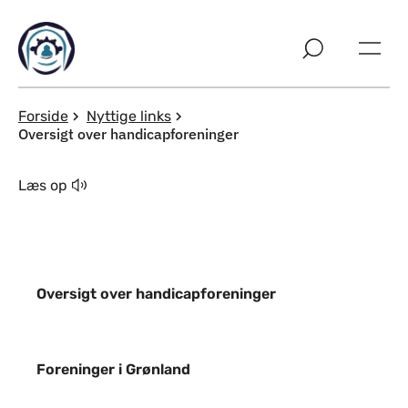
Spring til indholdssektion
Forside
Nyttige links
Oversigt over handicapforeninger
Læs op
Oversigt over handicapforeninger
Oversigt over handicapforeninger
Foreninger i Grønland