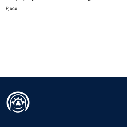
Pjece
Til top