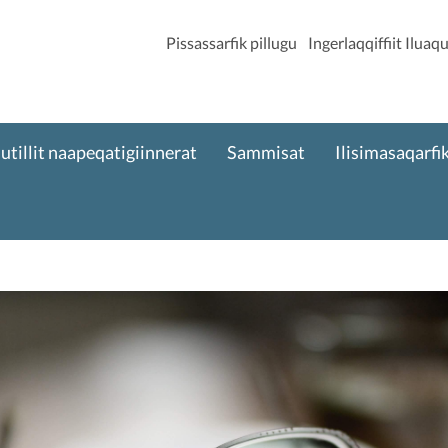
Pissassarfik pillugu
Ingerlaqqiffiit Ilua
utillit naapeqatigiinnerat
Sammisat
Ilisimasaqarfi