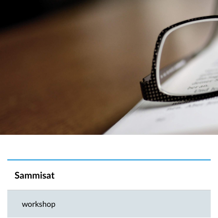
Kommune
Pissassarfik pillugu
Ingerlaqqiffiit Iluaqutaasinnaasut
Atorfiit inuttassarsiuussat
Sammisat
workshop