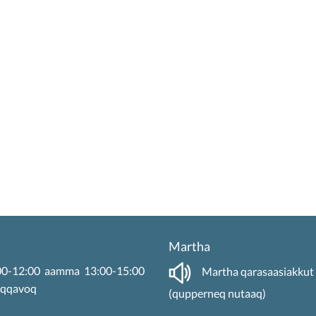
Martha
9:00-12:00 aamma 13:00-15:00
Martha qarasaasiakkut 
oqqavoq
(qupperneq nutaaq)