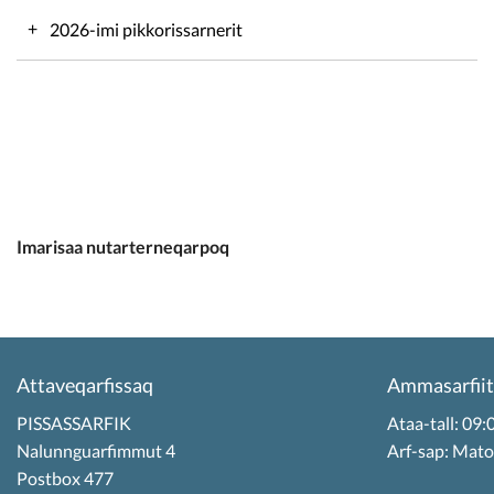
2026-imi pikkorissarnerit
Pikkorissarnissamut neqeroorut siulleq
Pikkorissarnissamut neqeroorutip tullia
Pikkorissarnissamut neqeroorutit pingajuat
Imarisaa nutarterneqarpoq
Pikkorissarnissamut neqeroorutit sisamaat
Attaveqarfissaq
Ammasarfiit
PISSASSARFIK
Ataa-tall: 0
Nalunnguarfimmut 4
Arf-sap: Mat
Postbox 477